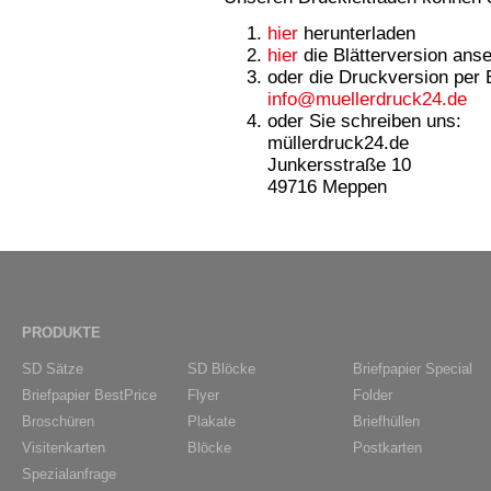
hier
herunterladen
hier
die Blätterversion ans
oder die Druckversion per 
info@muellerdruck24.de
oder Sie schreiben uns:
müllerdruck24.de
Junkersstraße 10
49716 Meppen
PRODUKTE
SD Sätze
SD Blöcke
Briefpapier Special
Briefpapier BestPrice
Flyer
Folder
Broschüren
Plakate
Briefhüllen
Visitenkarten
Blöcke
Postkarten
Spezialanfrage