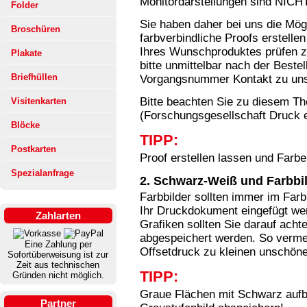
Monitordarstellungen sind NICHT
Folder
Sie haben daher bei uns die Mögl
Broschüren
farbverbindliche Proofs erstelle
Ihres Wunschproduktes prüfen z
Plakate
bitte unmittelbar nach der Beste
Briefhüllen
Vorgangsnummer Kontakt zu uns
Bitte beachten Sie zu diesem 
Visitenkarten
(Forschungsgesellschaft Druck e.
Blöcke
TIPP:
Postkarten
Proof erstellen lassen und Farbe
Spezialanfrage
2. Schwarz-Weiß und Farbbil
Farbbilder sollten immer im Fa
Ihr Druckdokument eingefügt we
Zahlarten
Grafiken sollten Sie darauf acht
abgespeichert werden. So verme
Eine Zahlung per
Offsetdruck zu kleinen unschö
Sofortüberweisung ist zur
Zeit aus technischen
TIPP:
Gründen nicht möglich.
Graue Flächen mit Schwarz aufb
Partner