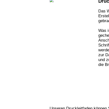
Druc
Das W
Erste
gebra
Was i
geche
Ansch
Schri
werde
zur D
und z
die B
Unseren Druckleitfaden können 