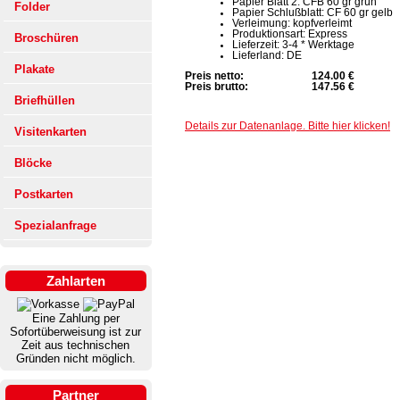
Papier Blatt 2: CFB 60 gr grün
Folder
Papier Schlußblatt: CF 60 gr gelb
Verleimung: kopfverleimt
Produktionsart: Express
Broschüren
Lieferzeit: 3-4 * Werktage
Lieferland: DE
Plakate
Preis netto:
124.00 €
Preis brutto:
147.56 €
Briefhüllen
Details zur Datenanlage. Bitte hier klicken!
Visitenkarten
Blöcke
Postkarten
Spezialanfrage
Zahlarten
Eine Zahlung per
Sofortüberweisung ist zur
Zeit aus technischen
Gründen nicht möglich.
Partner