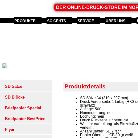
DER ONLINE-DRUCK-STORE IM N
PRODUKTE
SO GEHTS
SERVICE
ÜBER UNS
Produktdetails
SD Sätze
SD Blöcke
SD Sätze A4 (210 x 297 mm)
Druck Vorderseite: 1 farbig (HKS o
schwarz)
Briefpapier Special
Auflage: 500
Nummerierung: nein
Lochung: nein
Briefpapier BestPrice
Druck Rückseite: unbedruckt
Weiterverarbeitung: als Einzelsätz
verleimt
Flyer
Anzahl Blätter: SD 2 fach
Papier Oberblatt: CB 80 gr weiß