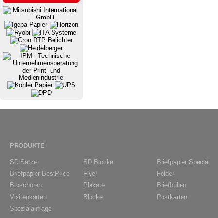
PRODUKTE
SD Sätze
SD Blöcke
Briefpapier Special
Briefpapier BestPrice
Flyer
Folder
Broschüren
Plakate
Briefhüllen
Visitenkarten
Blöcke
Postkarten
Spezialanfrage