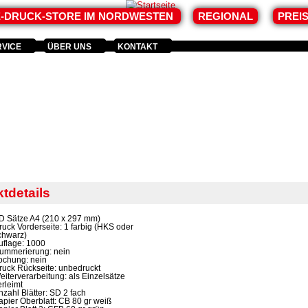
E-DRUCK-STORE IM NORDWESTEN
REGIONAL
PREI
RVICE
ÜBER UNS
KONTAKT
tdetails
D Sätze A4 (210 x 297 mm)
ruck Vorderseite: 1 farbig (HKS oder
chwarz)
uflage: 1000
ummerierung: nein
ochung: nein
ruck Rückseite: unbedruckt
eiterverarbeitung: als Einzelsätze
erleimt
nzahl Blätter: SD 2 fach
apier Oberblatt: CB 80 gr weiß