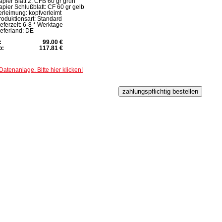
apier Blatt 2: CFB 60 gr grün
apier Schlußblatt: CF 60 gr gelb
erleimung: kopfverleimt
roduktionsart: Standard
ieferzeit: 6-8 * Werktage
ieferland: DE
:
99.00 €
o:
117.81 €
Datenanlage. Bitte hier klicken!