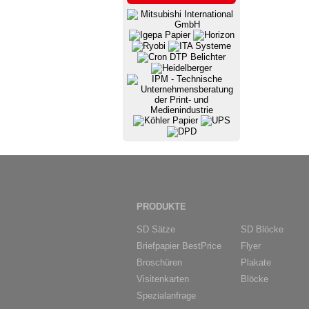
PRODUKTE
SD Sätze
SD Blöcke
Briefpapier BestPrice
Flyer
Broschüren
Plakate
Visitenkarten
Blöcke
Spezialanfrage