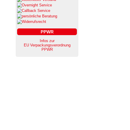
PPWR
Infos zur
EU Verpackungsverordnung
PPWR