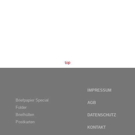
top
IMPRESSUM
Briefpapier Special
AGB
Folder
Briefhüllen
DATENSCHUTZ
Postkarten
KONTAKT