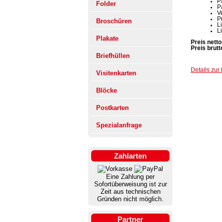
P
Folder
P
V
P
Broschüren
L
L
Plakate
Preis netto
Preis brutt
Briefhüllen
Details zur 
Visitenkarten
Blöcke
Postkarten
Spezialanfrage
Zahlarten
Eine Zahlung per
Sofortüberweisung ist zur
Zeit aus technischen
Gründen nicht möglich.
Partner