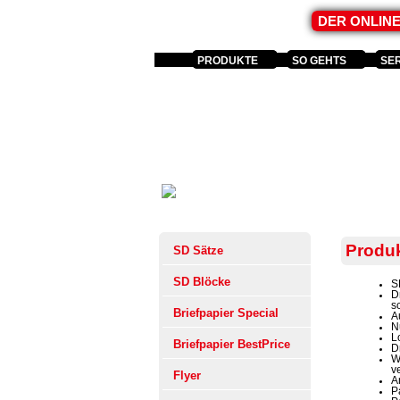
DER ONLIN
PRODUKTE
SO GEHTS
SE
Produk
SD Sätze
SD Blöcke
S
D
s
Briefpapier Special
A
N
L
Briefpapier BestPrice
D
W
v
Flyer
A
P