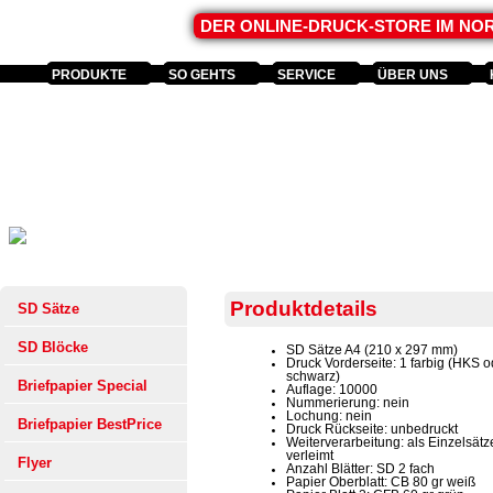
DER ONLINE-DRUCK-STORE IM N
PRODUKTE
SO GEHTS
SERVICE
ÜBER UNS
Produktdetails
SD Sätze
SD Blöcke
SD Sätze A4 (210 x 297 mm)
Druck Vorderseite: 1 farbig (HKS o
schwarz)
Briefpapier Special
Auflage: 10000
Nummerierung: nein
Lochung: nein
Briefpapier BestPrice
Druck Rückseite: unbedruckt
Weiterverarbeitung: als Einzelsätz
verleimt
Flyer
Anzahl Blätter: SD 2 fach
Papier Oberblatt: CB 80 gr weiß