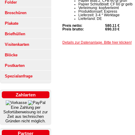
Papier Blatt 2: CFB 60 gr grün
Folder
Papier Schlußblatt: CF 60 gr gelb
Verleimung: kopfverleimt
Produktionsart: Express
Broschüren
Lieferzeit: 3-4 * Werktage
Lieferland: DE
Plakate
Preis netto:
580.11 €
Preis brutto:
690.33 €
Briefhüllen
Details zur Datenanlage. Bitte hier klicken!
Visitenkarten
Blöcke
Postkarten
Spezialanfrage
Zahlarten
Eine Zahlung per
Sofortüberweisung ist zur
Zeit aus technischen
Gründen nicht möglich.
Partner