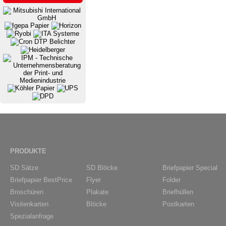
PRODUKTE
SD Sätze
SD Blöcke
Briefpapier Special
Briefpapier BestPrice
Flyer
Folder
Broschüren
Plakate
Briefhüllen
Visitenkarten
Blöcke
Postkarten
Spezialanfrage